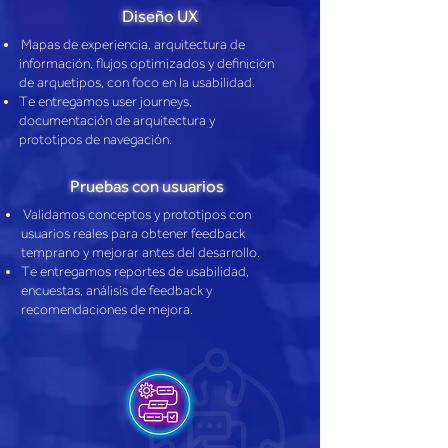
Diseño UX
Mapas de experiencia, arquitectura de
información, flujos optimizados y definición
de arquetipos, con foco en la usabilidad.
Te entregamos user journeys,
documentación de arquitectura y
prototipos de navegación.
Pruebas con usuarios
Validamos conceptos y prototipos con
usuarios reales para obtener feedback
temprano y mejorar antes del desarrollo.
Te entregamos reportes de usabilidad,
encuestas, análisis de feedback y
recomendaciones de mejora.