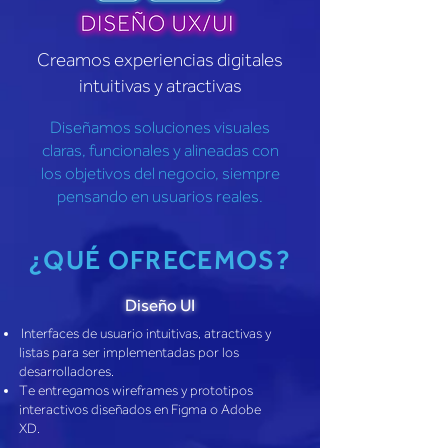
Creamos experiencias digitales
intuitivas y atractivas
Diseñamos soluciones visuales
claras, funcionales y alineadas con
los objetivos del negocio, siempre
pensando en usuarios reales.
¿QUÉ OFRECEMOS?
Diseño UI
Interfaces de usuario intuitivas, atractivas y
listas para ser implementadas por los
desarrolladores.
Te entregamos wireframes y prototipos
interactivos diseñados en Figma o Adobe
XD.