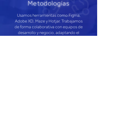
Metodologías
Usamos herramientas como Figma,
Adobe XD, Maze y Hotjar. Trabajamos
de forma colaborativa con equipos de
desarrollo y negocio, adaptando el
diseño a sus necesidades técnicas y
objetivos estratégicos.
Resultados
Interfaces simples, intuitivas y coherentes
Reducción de fricción en procesos críticos
Mejora en la tasa de conversión y engagement
Mayor satisfacción de usuarios finales
Agilidad para escalar el diseño con
consistencia